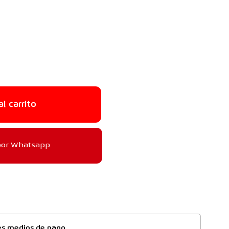
al carrito
por Whatsapp
es medios de pago,