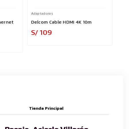
Adaptadores
Adap
hernet
Delcom Cable HDMI 4K 10m
Ada
Precio
S/ 109
S/
Tienda Principal