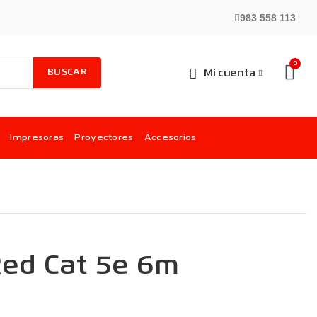
983 558 113
BUSCAR
Mi cuenta
Impresoras
Proyectores
Accesorios
Red Cat 5e 6m