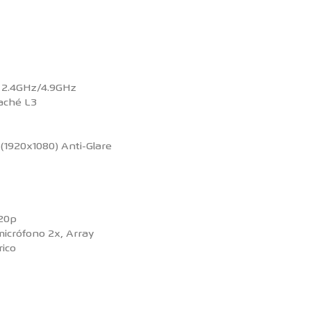
H 2.4GHz/4.9GHz
caché L3
 (1920x1080) Anti-Glare
20p
micrófono 2x, Array
rico