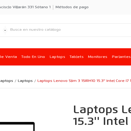
cisclo Villarán 331 Sótano 1
Métodos de pago
De Venta
Todo En Uno
Laptops
Tablets
Monitores
Parlantes
Laptops
Laptops
Laptops Lenovo Slim 3 15IRH10 15.3'' Intel Core I7
Laptops L
15.3'' Inte