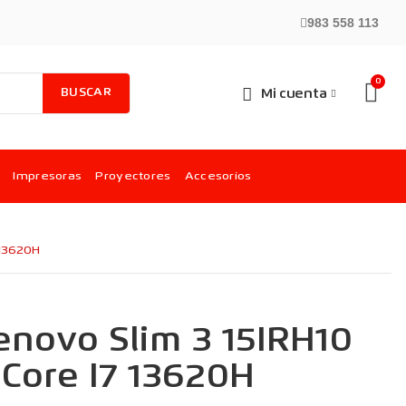
983 558 113
BUSCAR
Mi cuenta
Impresoras
Proyectores
Accesorios
 13620H
enovo Slim 3 15IRH10
l Core I7 13620H