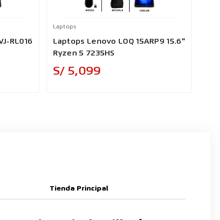
Laptops
Lapt
VJ-RL016
Laptops Lenovo LOQ 15ARP9 15.6"
Lap
Ryzen 5 7235HS
Cor
Precio
S/ 5,099
S/
Tienda Principal