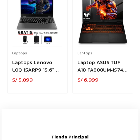
Laptops
Laptops
Laptops Lenovo
Laptop ASUS TUF
LOQ 15ARP9 15.6"
A18 FA808UM-IS74
Ryzen 5 7235HS
Ryxzen 7 260
Precio
Precio
S/ 5,099
S/ 6,999
Tienda Principal