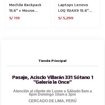
Mochila Backpack
Laptops Lenovo
15.6" + Mouse
LOQ 15IAX9 15.6''
Inalámbrico
Core I5 12450HX
Precio
Precio
S/ 119
S/ 5,299
Tienda Principal
Pasaje, Acisclo Villarán 331 Sótano 1
"Galería la Once"
Atención al cliente de Lunes a Sábado 9am a
6pm Domingo 10am a 3pm
CERCADO DE LIMA, PERÚ