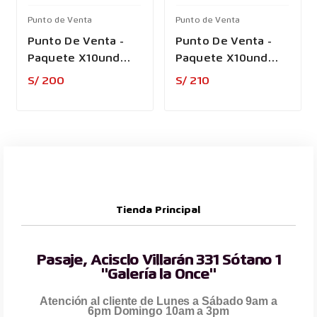
Punto de Venta
Punto de Venta
Punto De Venta -
Punto De Venta -
Paquete X10und
Paquete X10und
Rollo 1000 Etiquetas
Rollo 1000 Etiquetas
Precio
Precio
S/ 200
S/ 210
De Papel Adhesivas
De Papel Adhesivas
50x25mm Para
50x25mm Para
Codigo De Barras
Codigo De Barras
Tienda Principal
Pasaje, Acisclo Villarán 331 Sótano 1
"Galería la Once"
Atención al cliente de Lunes a Sábado 9am a
6pm Domingo 10am a 3pm