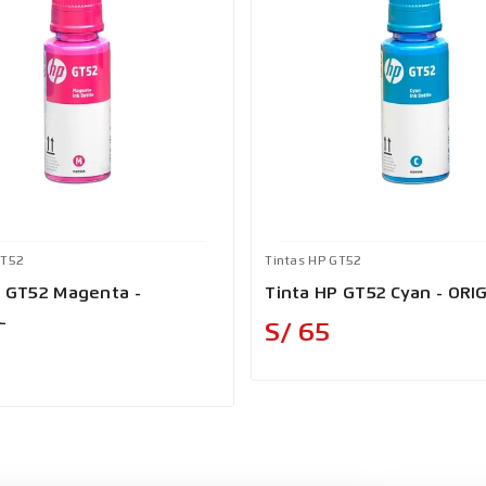
GT52
Tintas HP GT52
P GT52 Magenta -
Tinta HP GT52 Cyan - ORI
L
Precio
S/ 65
Precio