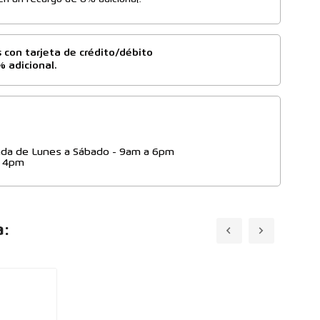
n un recargo de 6% adicional.
 con tarjeta de crédito/débito
% adicional.
da de Lunes a Sábado - 9am a 6pm
- 4pm
a: