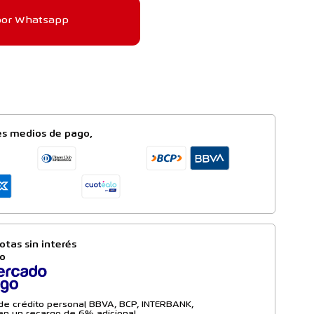
por Whatsapp
es medios de pago,
otas sin interés
to
a de crédito personal BBVA, BCP, INTERBANK,