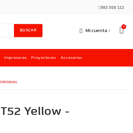
983 558 113
BUSCAR
Mi cuenta
Impresoras
Proyectores
Accesorios
 ORIGINAL
T52 Yellow -