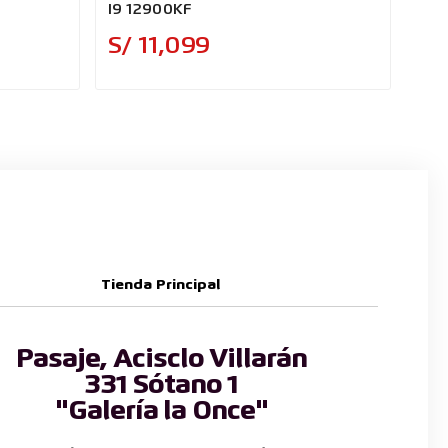
I9 12900KF
I9-
Precio
S/ 11,099
S/
Tienda Principal
Pasaje, Acisclo Villarán
331 Sótano 1
"Galería la Once"