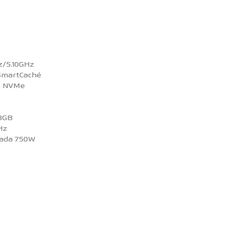
Hz/5.10GHz
 SmartCaché
GB NVMe
 8GB
Hz
icada 750W