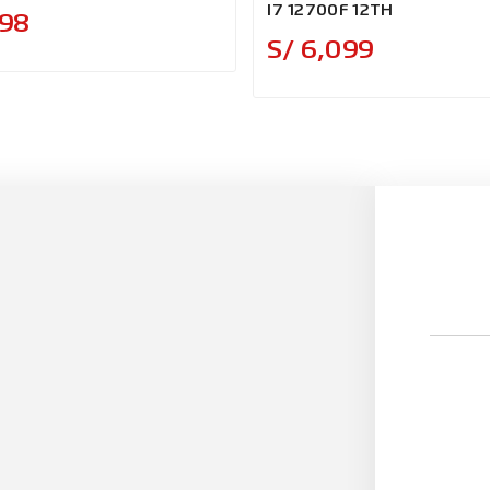
I7 12700F 12TH
Precio
298
Precio
S/ 6,099