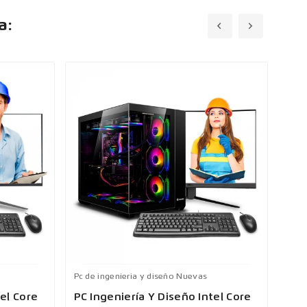
a:
Pc de ingenieria y diseño Nuevas
Pc d
tel Core
PC Ingeniería Y Diseño Intel Core
PC 