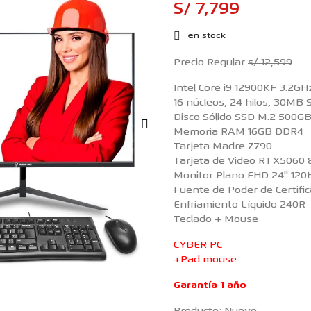
S/ 7,799
en stock
Precio Regular
s/ 12,599
Intel Core i9 12900KF 3.2G
16 núcleos, 24 hilos, 30MB
Disco Sólido SSD M.2 500
Memoria RAM 16GB DDR4
Tarjeta Madre Z790
Tarjeta de Video RTX5060
Monitor Plano FHD 24'' 120
Fuente de Poder de Certif
Enfriamiento Líquido 240R
Teclado + Mouse
CYBER PC
+Pad mouse
Garantía 1 año