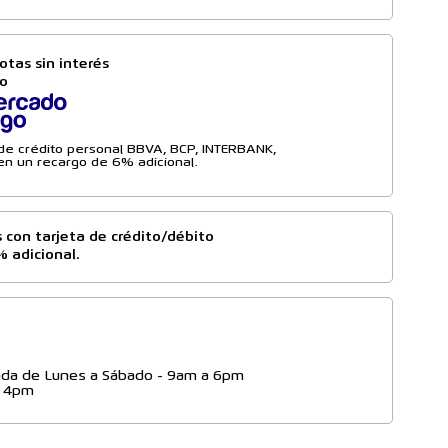
otas sin interés
to
a de crédito personal BBVA, BCP, INTERBANK,
n un recargo de 6% adicional.
 con tarjeta de crédito/débito
% adicional.
da de Lunes a Sábado - 9am a 6pm
- 4pm