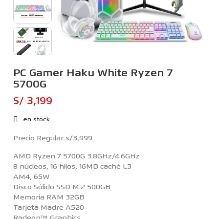
PC Gamer Haku White Ryzen 7
5700G
S/ 3,199
en stock
Precio Regular
s/3,999
AMD Ryzen 7 5700G 3.8GHz/4.6GHz
8 núcleos, 16 hilos, 16MB caché L3
AM4, 65W
Disco Sólido SSD M.2 500GB
Memoria RAM 32GB
Tarjeta Madre A520
Radeon™ Graphics