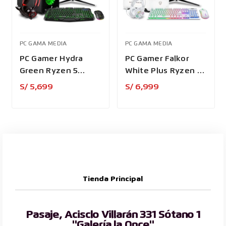
PC GAMA MEDIA
PC GAMA MEDIA
PC Gamer Hydra
PC Gamer Falkor
Green Ryzen 5
White Plus Ryzen 7
9600X
8700F
Precio
Precio
S/ 5,699
S/ 6,999
Tienda Principal
Pasaje, Acisclo Villarán 331 Sótano 1
"Galería la Once"