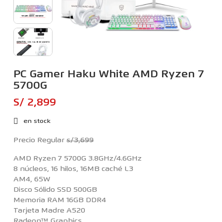
PC Gamer Haku White AMD Ryzen 7
5700G
S/ 2,899
en stock
Precio Regular
s/3,699
AMD Ryzen 7 5700G 3.8GHz/4.6GHz
8 núcleos, 16 hilos, 16MB caché L3
AM4, 65W
Disco Sólido SSD 500GB
Memoria RAM 16GB DDR4
Tarjeta Madre A520
Radeon™ Graphics