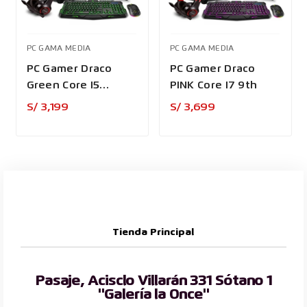
PC GAMA MEDIA
PC GAMA MEDIA
PC Gamer Draco
PC Gamer Draco
Green Core I5
PINK Core I7 9th
12400F 12th
Precio
Precio
S/ 3,199
S/ 3,699
Tienda Principal
Pasaje, Acisclo Villarán 331 Sótano 1
"Galería la Once"