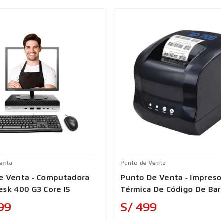
enta
Punto de Venta
e Venta - Computadora
Punto De Venta - Impres
esk 400 G3 Core I5
Térmica De Código De Bar
365B
Precio
Precio
299
S/ 499