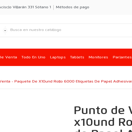
cisclo Villarán 331 Sótano 1
Métodos de pago
De Venta
Todo En Uno
Laptops
Tablets
Monitores
Parlantes
Venta - Paquete De X10und Rollo 6000 Etiquetas De Papel Adhesiv
Punto de 
x10und Ro