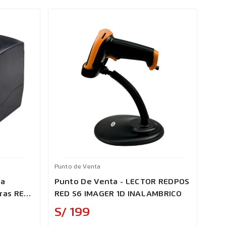
Punto de Venta
Punt
oa
Punto De Venta - LECTOR REDPOS
Pun
ras RED-
RED S6 IMAGER 1D INALAMBRICO
X10
11
Precio
S/ 199
S/