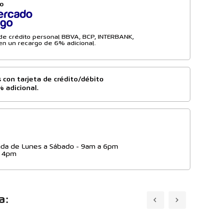
to
a de crédito personal BBVA, BCP, INTERBANK,
n un recargo de 6% adicional.
 con tarjeta de crédito/débito
% adicional.
da de Lunes a Sábado - 9am a 6pm
- 4pm
a: