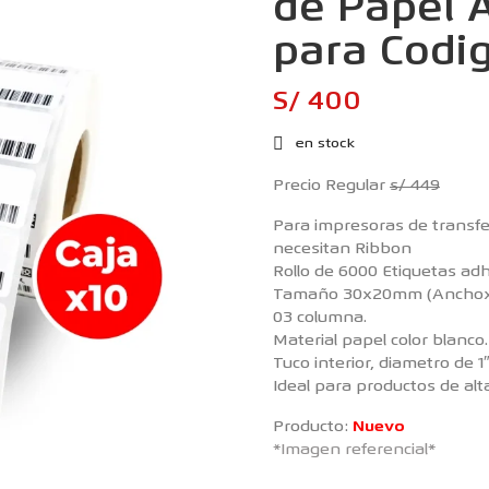
de Papel
para Codi
S/ 400
en stock
Precio Regular
s/ 449
Para impresoras de transf
necesitan Ribbon
Rollo de 6000 Etiquetas adh
Tamaño 30x20mm (Anchoxa
03 columna.
Material papel color blanco.
Tuco interior, diametro de 1
Ideal para productos de alta
Producto:
Nuevo
*Imagen referencial*