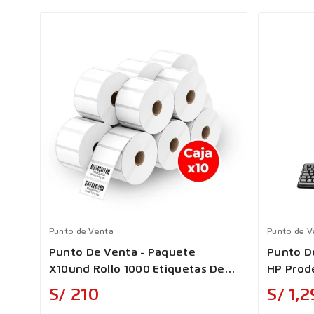
Punto de Venta
Punto de V
Punto De Venta - Paquete
Punto D
X10und Rollo 1000 Etiquetas De
HP Prod
Papel Adhesivas 50x25mm Para
Precio
S/ 210
S/ 1,
Codigo De Barras