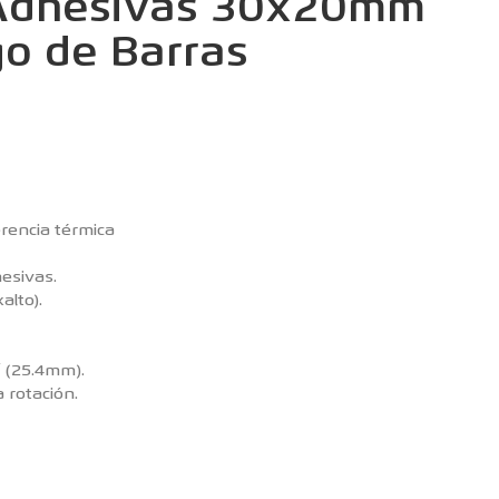
 Adhesivas 30x20mm
go de Barras
erencia térmica
esivas.
lto).
″ (25.4mm).
 rotación.